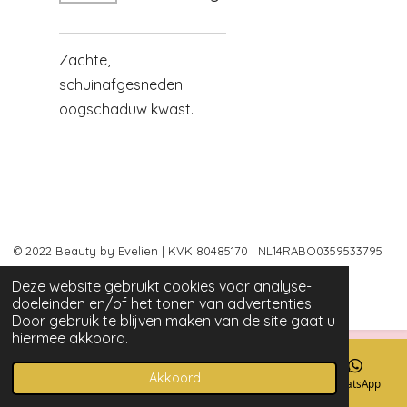
Zachte,
schuinafgesneden
oogschaduw kwast.
© 2022 Beauty by Evelien | KVK 80485170 | NL14RABO0359533795
|
Algemene voorwaarden
Deze website gebruikt cookies voor analyse-
Powered by
JouwWeb
doeleinden en/of het tonen van advertenties.
Door gebruik te blijven maken van de site gaat u
hiermee akkoord.
Akkoord
E-mailadres
Telefoonnummer
Instagram
WhatsApp