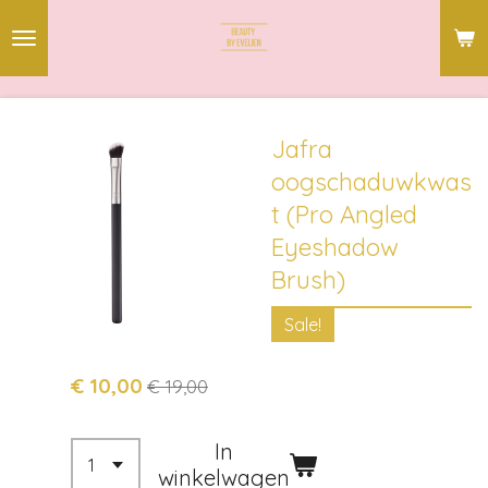
Ga
direct
naar
de
hoofdinhoud
Jafra
oogschaduwkwas
t (Pro Angled
Eyeshadow
Brush)
Sale!
€ 10,00
€ 19,00
In
winkelwagen