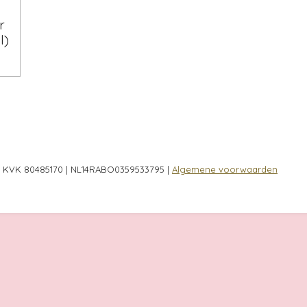
r
l)
 | KVK 80485170 | NL14RABO0359533795 |
Algemene voorwaarden