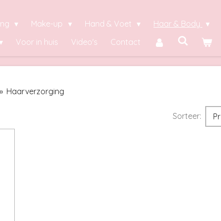
ing
Make-up
Hand & Voet
Haar & Body
Voor in huis
Video's
Contact
»
Haarverzorging
Sorteer: