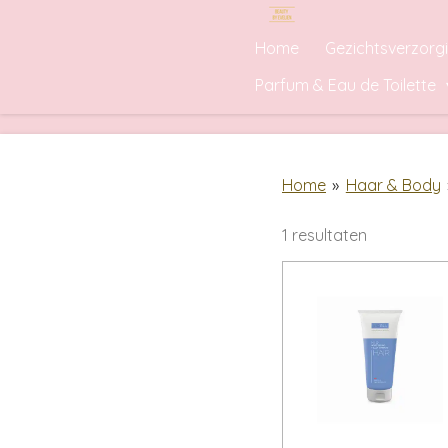
Ga
Home
Gezichtsverzorg
direct
naar
Parfum & Eau de Toilette
de
hoofdinhoud
Home
»
Haar & Body
1 resultaten