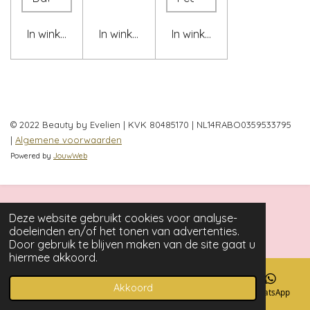
In winkelwagen
In winkelwagen
In winkelwagen
© 2022 Beauty by Evelien | KVK 80485170 | NL14RABO0359533795
|
Algemene voorwaarden
Powered by
JouwWeb
Deze website gebruikt cookies voor analyse-
doeleinden en/of het tonen van advertenties.
Door gebruik te blijven maken van de site gaat u
hiermee akkoord.
Akkoord
E-mailadres
Telefoonnummer
Instagram
WhatsApp