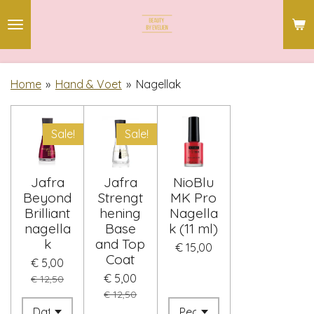
Ga
direct
naar
de
Home
»
Hand & Voet
»
Nagellak
hoofdinhoud
Sale!
Sale!
Jafra
Jafra
NioBlu
Beyond
Strengt
MK Pro
Brilliant
hening
Nagella
nagella
Base
k (11 ml)
k
and Top
€ 15,00
Coat
€ 5,00
€ 5,00
€ 12,50
€ 12,50