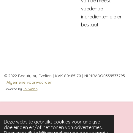
van de meest
voedende
ingrediënten die er
bestaat.
© 2022 Beauty by Evelien | KVK 80485170 | NL14RABO0359533795
|
Algemene voorwaarden
Powered by
JouwWeb
Deze website gebruikt cookies voor analyse-
doeleinden en/of het tonen van advertenties.