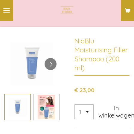
Ga
direct
naar
de
hoofdinhoud
NioBlu
Moisturising Filler
Shampoo (200
ml)
€ 23,00
In
winkelwage