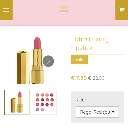
Ga
direct
naar
de
hoofdinhoud
Jafra Luxury
Lipstick
Sale!
€ 7,50
€ 22,00
Kleur