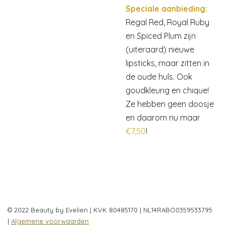
Speciale aanbieding:
Regal Red, Royal Ruby
en Spiced Plum zijn
(uiteraard) nieuwe
lipsticks, maar zitten in
de oude huls. Ook
goudkleurig en chique!
Ze hebben geen doosje
en daarom nu maar
€7,50
!
© 2022 Beauty by Evelien | KVK 80485170 | NL14RABO0359533795
|
Algemene voorwaarden