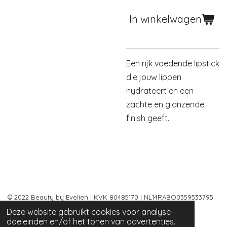
In winkelwagen
Een rijk voedende lipstick
die jouw lippen
hydrateert en een
zachte en glanzende
finish geeft.
© 2022 Beauty by Evelien | KVK 80485170 | NL14RABO0359533795
|
Algemene voorwaarden
Deze website gebruikt cookies voor analyse-
Powered by
JouwWeb
doeleinden en/of het tonen van advertenties.