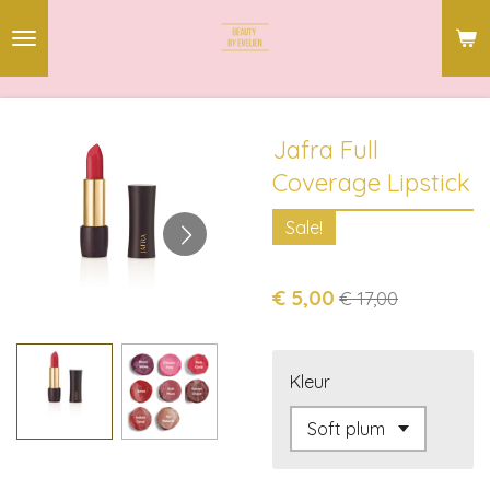
Ga
direct
naar
de
hoofdinhoud
Jafra Full
Coverage Lipstick
Sale!
€ 5,00
€ 17,00
Kleur