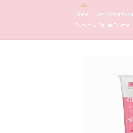
Ga
Home
Gezichtsverzorg
direct
naar
Parfum & Eau de Toilette
de
hoofdinhoud