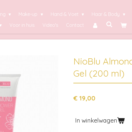
ing
Make-up
Hand & Voet
Haar & Body
Voor in huis
Video's
Contact
NioBlu Almon
Gel (200 ml)
€ 19,00
In winkelwagen