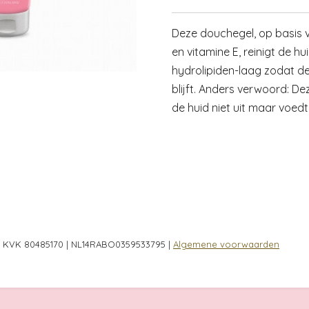
Deze douchegel, op basis 
en vitamine E, reinigt de h
hydrolipiden-laag zodat d
blijft. Anders verwoord: D
de huid niet uit maar voedt
 | KVK 80485170 | NL14RABO0359533795 |
Algemene voorwaarden