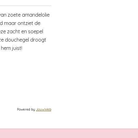
van zoete amandelolie
uid maar ontziet de
eze zacht en soepel
eze douchegel droogt
 hem juist!
Powered by
JouwWeb