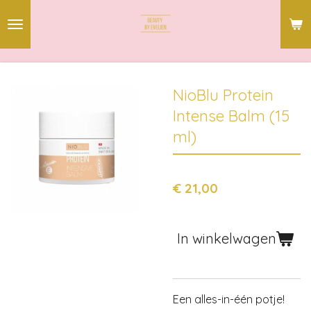
Ga
direct
naar
de
hoofdinhoud
NioBlu Protein
Intense Balm (15
ml)
€ 21,00
In winkelwagen
Een alles-in-één potje!